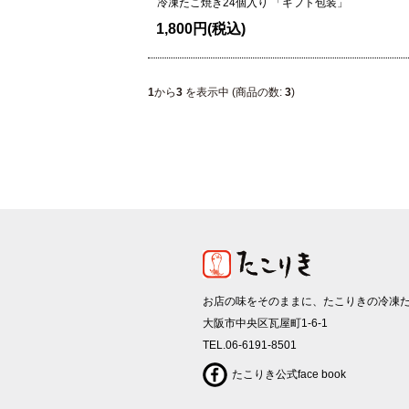
冷凍たこ焼き
24個入り 「ギフト包装」
1,800円(税込)
1
から
3
を表示中 (商品の数:
3
)
お店の味をそのままに、たこりきの冷凍
大阪市中央区瓦屋町1-6-1
TEL.06-6191-8501
たこりき公式face book