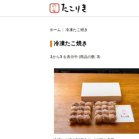
ホーム
:: 冷凍たこ焼き
冷凍たこ焼き
1
から
3
を表示中 (商品の数:
3
)